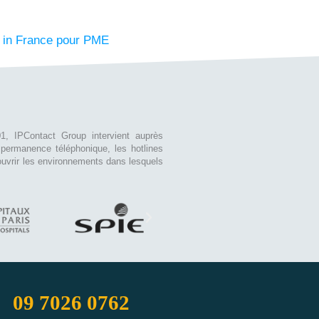
e in France pour PME
, IPContact Group intervient auprès
la permanence téléphonique, les hotlines
uvrir les environnements dans lesquels
09 7026 0762