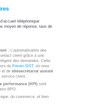
ires
 d’accueil téléphonique
ps moyen de réponse, taux de
ent :
L’automatisation des
contact client grâce à une
telligent des demandes. Cette
lors du
Forum SIST
, où nous
e et de
télésecrétariat assisté
 service client.
de performance (KPI)
sont
ocess BPO.
anque, du commerce, et bien