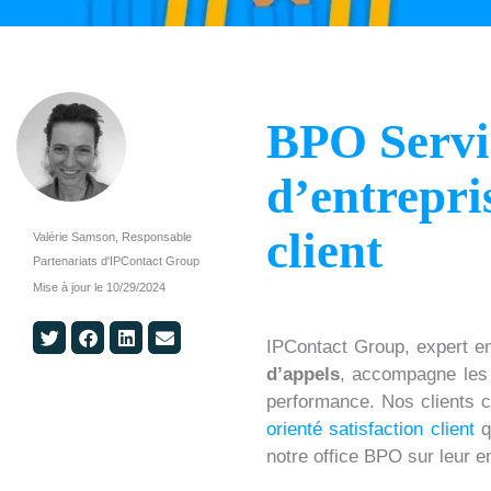
BPO Servi
d’entrepri
client
Valérie Samson, Responsable
Partenariats d'IPContact Group
Mise à jour le
10/29/2024
S
S
S
S
IPContact Group, expert en
h
h
h
h
d’appels
, accompagne les
a
a
a
a
performance. Nos clients c
r
r
r
r
orienté satisfaction client
qu
e
e
e
e
notre office BPO sur leur e
o
o
o
o