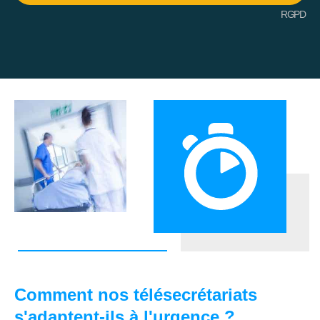
RGPD
Comment nos télésecrétariats
s'adaptent-ils à l'urgence ?