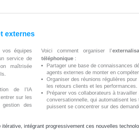
t externes
re vos équipes
Voici comment organiser l’
externali
’un service de
téléphonique
:
Partager une base de connaissances dét
ion maîtrisée
agents externes de monter en compéte
ls.
Organiser des réunions régulières pour
les retours clients et les performances.
tion de l’IA
Préparer vos collaborateurs à travailler 
entrer sur les
conversationnelle, qui automatisent les 
a gestion des
puissent se concentrer sur des deman
térative, intégrant progressivement ces nouvelles technologie