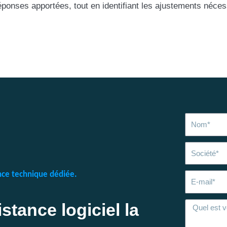
 réponses apportées, tout en identifiant les ajustements néce
Nom
Société
ance technique dédiée.
E-
mail
stance logiciel la