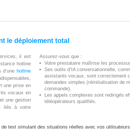
ant le déploiement total
rvices, il est
Assurez-vous que :
Votre prestataire maîtrise les processus
stance hotline
Ses outils d’IA conversationnelle, comm
es d’une
hotline
assistants vocaux, sont correctement 
indispensables,
demandes simples (réinitialisation de m
rt une prise en
commande).
ants vocaux en
Les appels complexes sont redirigés e
et une gestion
téléopérateurs qualifiés.
s liés à votre
de test simulant des situations réelles avec vos utilisateur