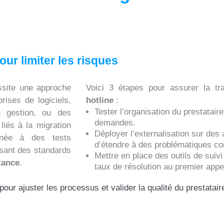
our limiter les risques
site une approche
Voici 3 étapes pour assurer la tr
rises de logiciels,
hotline
:
Tester l’organisation du prestatair
e gestion, ou des
demandes.
liés à la migration
Déployer l’externalisation sur des
binée à des tests
d’étendre à des problématiques c
ssant des standards
Mettre en place des outils de sui
tance
.
taux de résolution au premier appel
our ajuster les processus et valider la qualité du prestatair