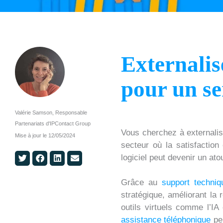
Externalise
pour un ser
Valérie Samson, Responsable
Partenariats d'IPContact Group
Vous cherchez à externali
Mise à jour le
12/05/2024
secteur où la satisfaction
S
S
S
S
logiciel peut devenir un ato
h
h
h
h
a
a
a
a
Grâce au
support techniq
r
r
r
r
stratégique, améliorant la 
e
e
e
e
outils virtuels comme l’IA
o
o
o
o
assistance téléphonique
per