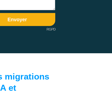
Envoyer
RGPD
s migrations
IA et