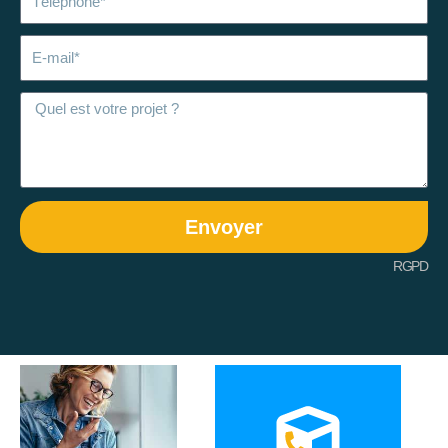
E-
mail
Envoyer
RGPD