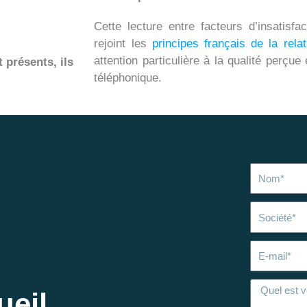
Cette lecture entre facteurs d’insatisfa
rejoint les
principes français de la relat
attention particulière à la qualité perçue
t présents, ils
téléphonique.
Nom
Société
E-
mail
ueil