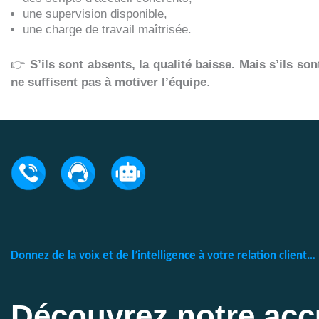
une supervision disponible,
une charge de travail maîtrisée.
👉
S’ils sont absents, la qualité baisse. Mais s’ils son
ne suffisent pas à motiver l’équipe
.
Donnez de la voix et de l’intelligence à votre relation client…
Découvrez notre acc