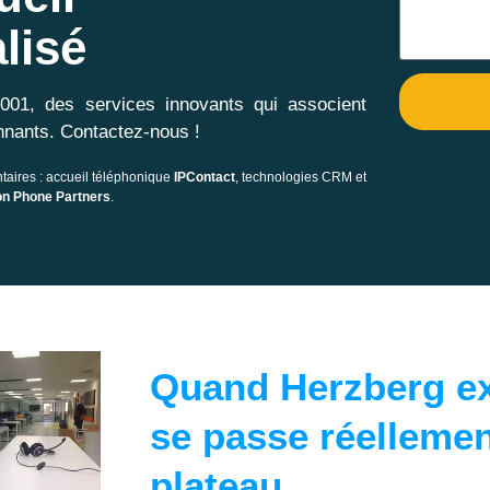
lisé
2001, des services innovants qui associent
nnants. Contactez-nous !
taires : accueil téléphonique
IPContact
, technologies CRM et
on Phone Partners
.
Quand Herzberg ex
se passe réellemen
plateau