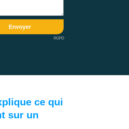
Envoyer
RGPD
plique ce qui
t sur un