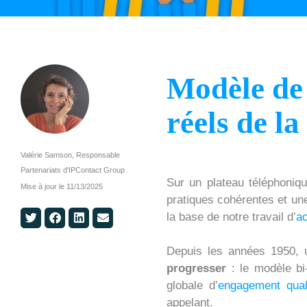
Modèle de 
réels de l
Valérie Samson, Responsable
Partenariats d'IPContact Group
Sur un plateau téléphoniqu
Mise à jour le
11/13/2025
pratiques cohérentes et une 
S
S
S
S
la base de notre travail d’
ac
h
h
h
h
a
a
a
a
Depuis les années 1950, u
r
r
r
r
progresser
: le modèle bi
e
e
e
e
globale d’
engagement qual
o
o
o
o
appelant.