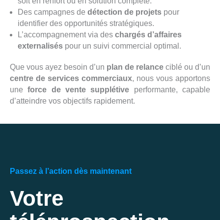
soit en renfort ou en solution complète.
Des campagnes de
détection de projets
pour
identifier des opportunités stratégiques.
L’accompagnement via des
chargés d’affaires
externalisés
pour un suivi commercial optimal.
Que vous ayez besoin d’un
plan de relance
ciblé ou d’un
centre de services commerciaux
, nous vous apportons
une
force de vente supplétive
performante, capable
d’atteindre vos objectifs rapidement.
Passez à l’action dès maintenant
Votre